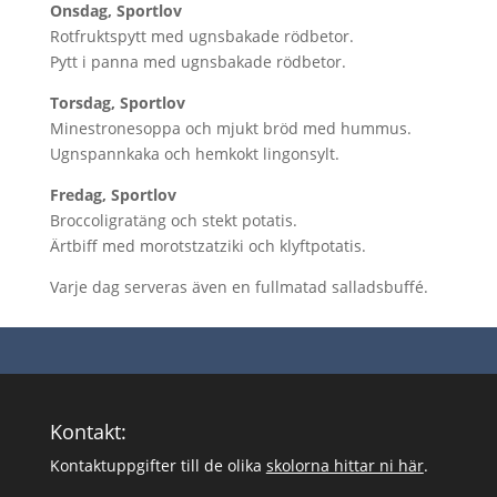
Onsdag, Sportlov
Rotfruktspytt med ugnsbakade rödbetor.
Pytt i panna med ugnsbakade rödbetor.
Torsdag, Sportlov
Minestronesoppa och mjukt bröd med hummus.
Ugnspannkaka och hemkokt lingonsylt.
Fredag, Sportlov
Broccoligratäng och stekt potatis.
Ärtbiff med morotstzatziki och klyftpotatis.
Varje dag serveras även en fullmatad salladsbuffé.
Kontakt:
Kontaktuppgifter till de olika
skolorna hittar ni här
.