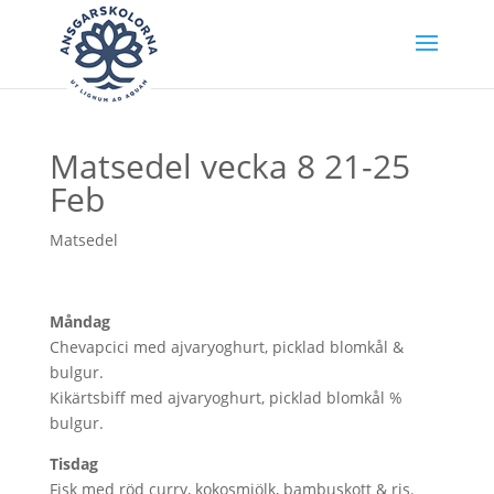
Matsedel vecka 8 21-25
Feb
Matsedel
Måndag
Chevapcici med ajvaryoghurt, picklad blomkål &
bulgur.
Kikärtsbiff med ajvaryoghurt, picklad blomkål %
bulgur.
Tisdag
Fisk med röd curry, kokosmjölk, bambuskott & ris.