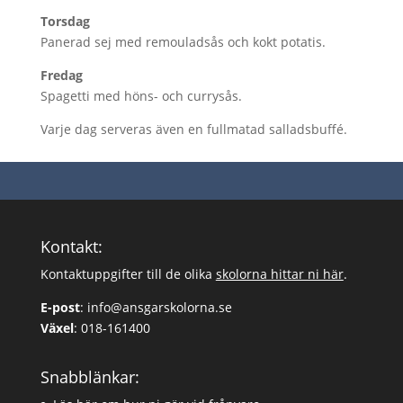
Torsdag
Panerad sej med remouladsås och kokt potatis.
Fredag
Spagetti med höns- och currysås.
Varje dag serveras även en fullmatad salladsbuffé.
Kontakt:
Kontaktuppgifter till de olika
skolorna hittar ni här
.
E-post
:
info@ansgarskolorna.se
Växel
:
018-161400
Snabblänkar: