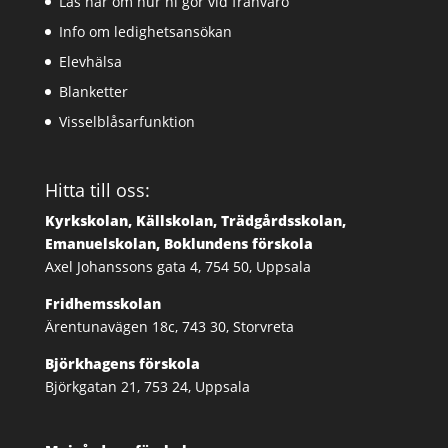
Läs här om hur ni gör vid frånvaro
Info om ledighetsansökan
Elevhälsa
Blanketter
Visselblåsarfunktion
Hitta till oss:
Kyrkskolan, Källskolan, Trädgårdsskolan,
Emanuelskolan, Boklundens förskola
Axel Johanssons gata 4, 754 50, Uppsala
Fridhemsskolan
Ärentunavägen 18c, 743 30, Storvreta
Björkhagens förskola
Björkgatan 21, 753 24, Uppsala