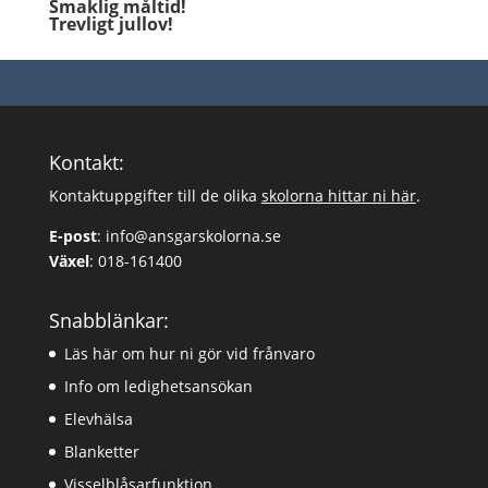
Smaklig måltid!
Trevligt jullov!
Kontakt:
Kontaktuppgifter till de olika
skolorna hittar ni här
.
E-post
:
info@ansgarskolorna.se
Växel
:
018-161400
Snabblänkar:
Läs här om hur ni gör vid frånvaro
Info om ledighetsansökan
Elevhälsa
Blanketter
Visselblåsarfunktion