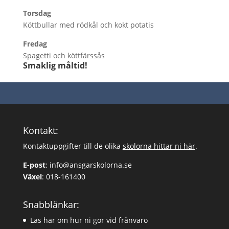
Torsdag
Köttbullar med rödkål och kokt potatis
Fredag
Spagetti och köttfärssås
Smaklig måltid!
Kontakt:
Kontaktuppgifter till de olika
skolorna hittar ni här
.
E-post
:
info@ansgarskolorna.se
Växel
:
018-161400
Snabblänkar:
Läs här om hur ni gör vid frånvaro