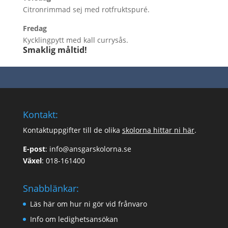
Citronrimmad sej med rotfruktspuré.
Fredag
Kycklingpytt med kall currysås.
Smaklig måltid!
Kontakt:
Kontaktuppgifter till de olika
skolorna hittar ni här
.
E-post
:
info@ansgarskolorna.se
Växel
:
018-161400
Snabblänkar:
Läs här om hur ni gör vid frånvaro
Info om ledighetsansökan