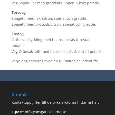
Veg Sojabullar med gräddsås, lingon & kokt potatis.
Torsdag
Spagetti med lax, citron, spenat och grädde.
Spagetti med broccoli, citron, spenat och grädde.
Fredag
Örtbakad kyckling med bearnaisesås & rostad
potatis.
Veg Grönsaksbiff med bearnaisesås & rostad potatis.
Varje dag serveras även en fullmatad salladsbuffé.
Kontakt:
Kontaktuppgifter till de olika
skolorna hittar ni här
.
E-post
:
info@ansgarskolorna.se