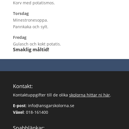
Korv med potatismos.
Torsdag
Minestronesoppa.
Pannkaka och sylt.
Fredag
Gulasch och kokt potatis.
Smaklig måltid!
Kontakt:
Kontaktuppgifter till de olika
skolorna hittar ni här
.
E-post
:
info@ansgarskolorna.se
Växel
:
018-161400
Snabblänkar: