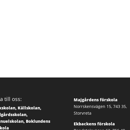
a till oss:
Majgårdens förskola
Norrskensvägen 15, 743 35,
skolan, Källskolan,
Storvreta
dgårdsskolan,
nuelskolan, Boklundens
Ekbackens förskola
skola