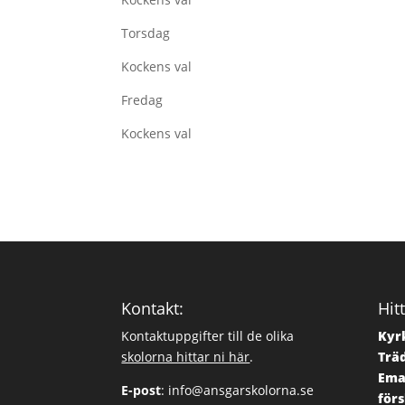
Torsdag
Kockens val
Fredag
Kockens val
Kontakt:
Hitt
Kontaktuppgifter till de olika
Kyrk
skolorna hittar ni här
.
Trä
Ema
E-post
:
info@ansgarskolorna.se
för