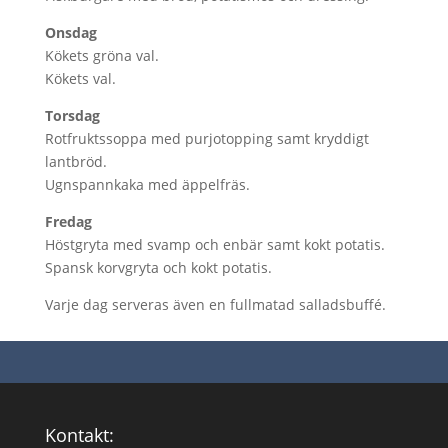
Onsdag
Kökets gröna val.
Kökets val.
Torsdag
Rotfruktssoppa med purjotopping samt kryddigt
lantbröd.
Ugnspannkaka med äppelfräs.
Fredag
Höstgryta med svamp och enbär samt kokt potatis.
Spansk korvgryta och kokt potatis.
Varje dag serveras även en fullmatad salladsbuffé.
Kontakt: