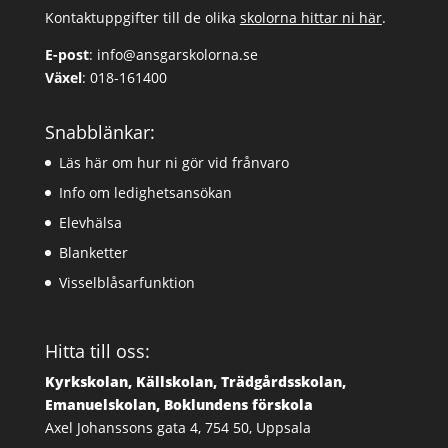
Kontaktuppgifter till de olika
skolorna hittar ni här
.
E-post
:
info@ansgarskolorna.se
Växel
:
018-161400
Snabblänkar:
Läs här om hur ni gör vid frånvaro
Info om ledighetsansökan
Elevhälsa
Blanketter
Visselblåsarfunktion
Hitta till oss:
Kyrkskolan, Källskolan, Trädgårdsskolan,
Emanuelskolan, Boklundens förskola
Axel Johanssons gata 4, 754 50, Uppsala