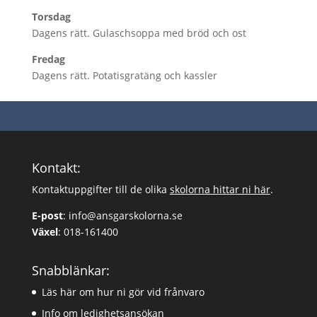
Torsdag
Dagens rätt. Gulaschsoppa med bröd och ost
Fredag
Dagens rätt. Potatisgratäng och kassler
Kontakt:
Kontaktuppgifter till de olika
skolorna hittar ni här
.
E-post
:
info@ansgarskolorna.se
Växel
:
018-161400
Snabblänkar:
Läs här om hur ni gör vid frånvaro
Info om ledighetsansökan