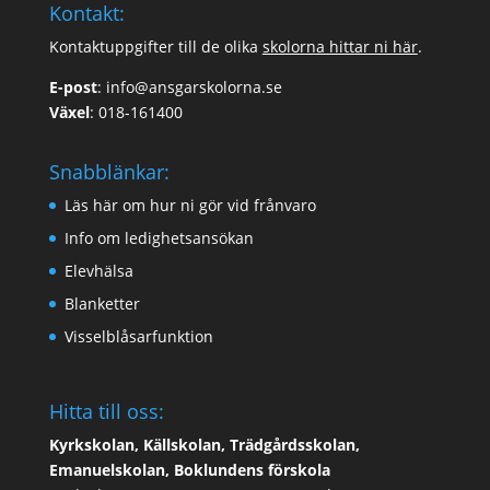
Kontakt:
Kontaktuppgifter till de olika
skolorna hittar ni här
.
E-post
:
info@ansgarskolorna.se
Växel
:
018-161400
Snabblänkar:
Läs här om hur ni gör vid frånvaro
Info om ledighetsansökan
Elevhälsa
Blanketter
Visselblåsarfunktion
Hitta till oss:
Kyrkskolan, Källskolan, Trädgårdsskolan,
Emanuelskolan, Boklundens förskola