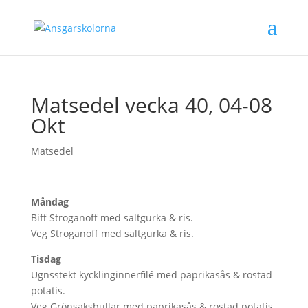
Matsedel vecka 40, 04-08
Okt
Matsedel
Måndag
Biff Stroganoff med saltgurka & ris.
Veg Stroganoff med saltgurka & ris.
Tisdag
Ugnsstekt kycklinginnerfilé med paprikasås & rostad
potatis.
Veg Grönsaksbullar med paprikasås & rostad potatis.