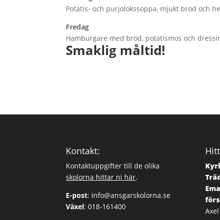
Potatis- och purjolökssoppa, mjukt bröd och 
Fredag
Hamburgare med bröd, potatismos och dressi
Smaklig måltid!
Kontakt:
Hitt
Kontaktuppgifter till de olika
Kyrk
skolorna hittar ni här
.
Trä
Ema
E-post
:
info@ansgarskolorna.se
för
Växel
:
018-161400
Axel