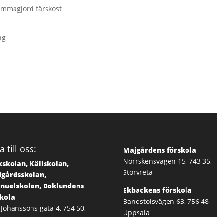
hemmagjord färskost
ng
a till oss:
Majgårdens förskola
Norrskensvägen 15, 743 35,
skolan, Källskolan,
Storvreta
dgårdsskolan,
nuelskolan, Boklundens
Ekbackens förskola
skola
Bandstolsvägen 63, 756 48
 Johanssons gata 4, 754 50,
Uppsala