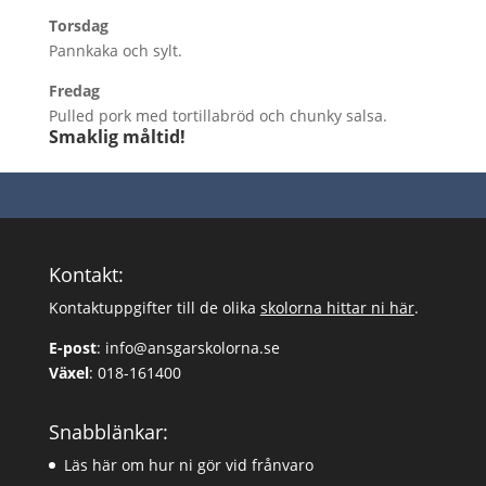
Torsdag
Pannkaka och sylt.
Fredag
Pulled pork med tortillabröd och chunky salsa.
Smaklig måltid!
Kontakt:
Kontaktuppgifter till de olika
skolorna hittar ni här
.
E-post
:
info@ansgarskolorna.se
Växel
:
018-161400
Snabblänkar:
Läs här om hur ni gör vid frånvaro