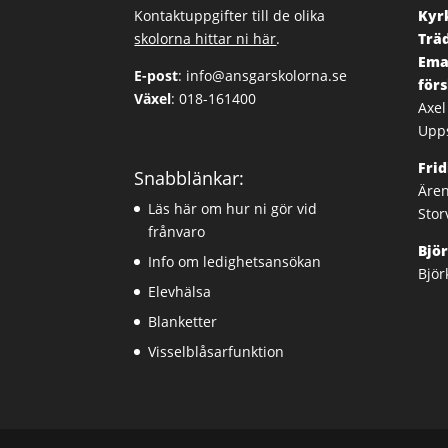
Kontaktuppgifter till de olika
Kyrk
skolorna hittar ni här
.
Trä
Ema
E-post
:
info@ansgarskolorna.se
för
Växel
:
018-161400
Axel
Upp
Fri
Snabblänkar:
Ären
Läs här om hur ni gör vid
Stor
frånvaro
Bjö
Info om ledighetsansökan
Björ
Elevhälsa
Blanketter
Visselblåsarfunktion