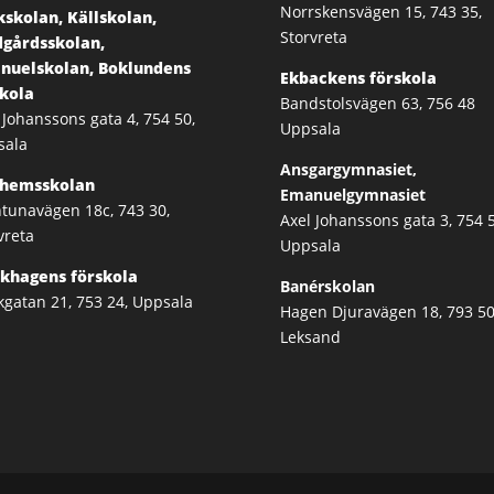
Norrskensvägen 15, 743 35,
skolan, Källskolan,
Storvreta
dgårdsskolan,
nuelskolan, Boklundens
Ekbackens förskola
skola
Bandstolsvägen 63, 756 48
 Johanssons gata 4, 754 50,
Uppsala
sala
Ansgargymnasiet,
dhemsskolan
Emanuelgymnasiet
tunavägen 18c, 743 30,
Axel Johanssons gata 3, 754 5
vreta
Uppsala
rkhagens förskola
Banérskolan
kgatan 21, 753 24, Uppsala
Hagen Djuravägen 18, 793 50
Leksand