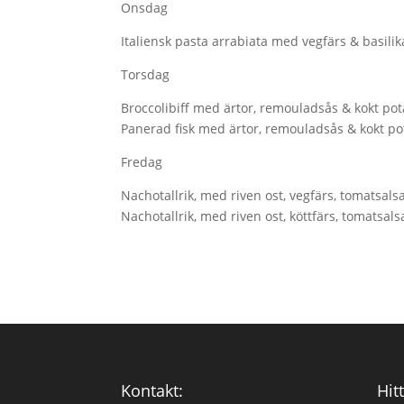
Onsdag
Italiensk pasta arrabiata med vegfärs & basilik
Torsdag
Broccolibiff med ärtor, remouladsås & kokt pot
Panerad fisk med ärtor, remouladsås & kokt po
Fredag
Nachotallrik, med riven ost, vegfärs, tomatsalsa
Nachotallrik, med riven ost, köttfärs, tomatsals
Kontakt:
Hitt