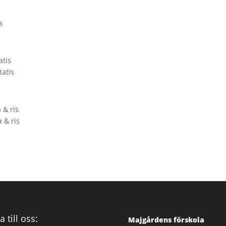
a
atis
tatis
 & ris
a & ris
a till oss:
Majgårdens förskola