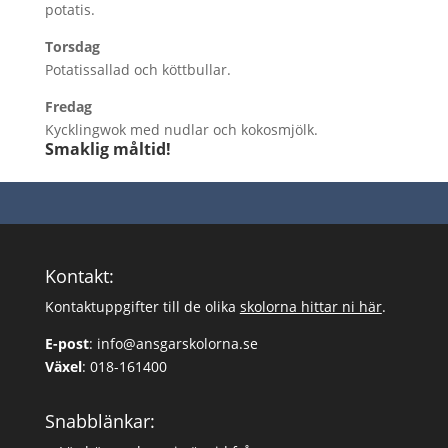
potatis.
Torsdag
Potatissallad och köttbullar.
Fredag
Kycklingwok med nudlar och kokosmjölk.
Smaklig måltid!
Kontakt:
Kontaktuppgifter till de olika
skolorna hittar ni här
.
E-post
:
info@ansgarskolorna.se
Växel
:
018-161400
Snabblänkar: