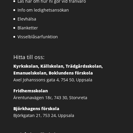
Läs här om hur ni gör vid frånvaro
Info om ledighetsansökan
Elevhälsa
Blanketter
Visselblåsarfunktion
Hitta till oss:
Kyrkskolan, Källskolan, Trädgårdsskolan,
Emanuelskolan, Boklundens förskola
Axel Johanssons gata 4, 754 50, Uppsala
Fridhemsskolan
Ärentunavägen 18c, 743 30, Storvreta
Björkhagens förskola
Björkgatan 21, 753 24, Uppsala