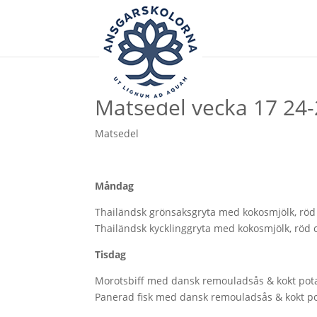
Matsedel vecka 17 24-
Matsedel
Måndag
Thailändsk grönsaksgryta med kokosmjölk, röd 
Thailändsk kycklinggryta med kokosmjölk, röd 
Tisdag
Morotsbiff med dansk remouladsås & kokt pota
Panerad fisk med dansk remouladsås & kokt po