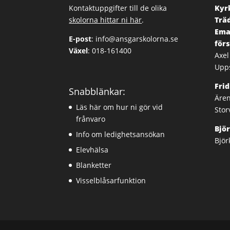
Kontaktuppgifter till de olika
Kyrk
skolorna hittar ni här
.
Trä
Ema
E-post
:
info@ansgarskolorna.se
för
Växel
:
018-161400
Axel
Upp
Fri
Snabblänkar:
Ären
Läs här om hur ni gör vid
Stor
frånvaro
Bjö
Info om ledighetsansökan
Björ
Elevhälsa
Blanketter
Visselblåsarfunktion