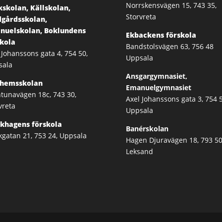
Norrskensvägen 15, 743 35,
skolan, Källskolan,
Storvreta
dgårdsskolan,
nuelskolan, Boklundens
Ekbackens förskola
skola
Bandstolsvägen 63, 756 48
 Johanssons gata 4, 754 50,
Uppsala
sala
Ansgargymnasiet,
dhemsskolan
Emanuelgymnasiet
tunavägen 18c, 743 30,
Axel Johanssons gata 3, 754 5
vreta
Uppsala
rkhagens förskola
Banérskolan
kgatan 21, 753 24, Uppsala
Hagen Djuravägen 18, 793 50
Leksand