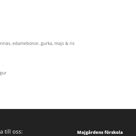
onnäs, edamebönor, gurka, majs & ris
lgur
a till oss:
Majgårdens förskola