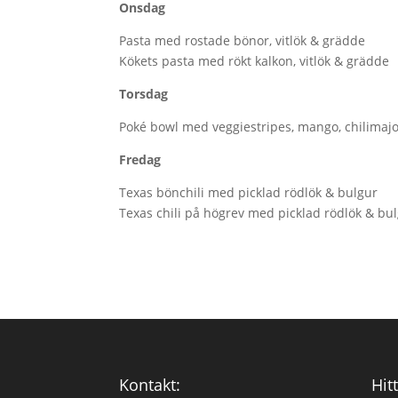
Onsdag
Pasta med rostade bönor, vitlök & grädde
Kökets pasta med rökt kalkon, vitlök & grädde
Torsdag
Poké bowl med veggiestripes, mango, chilimaj
Fredag
Texas bönchili med picklad rödlök & bulgur
Texas chili på högrev med picklad rödlök & bu
Kontakt:
Hitt