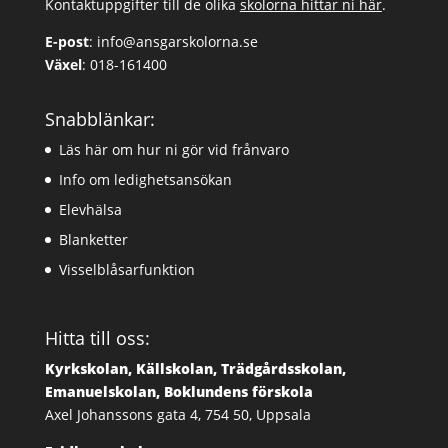
Kontaktuppgifter till de olika
skolorna hittar ni här
.
E-post
:
info@ansgarskolorna.se
Växel
:
018-161400
Snabblänkar:
Läs här om hur ni gör vid frånvaro
Info om ledighetsansökan
Elevhälsa
Blanketter
Visselblåsarfunktion
Hitta till oss:
Kyrkskolan, Källskolan, Trädgårdsskolan,
Emanuelskolan, Boklundens förskola
Axel Johanssons gata 4, 754 50, Uppsala