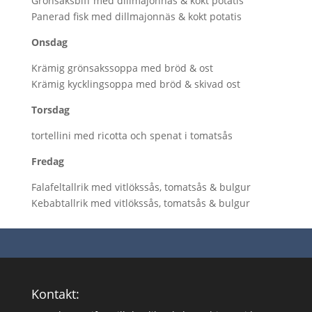
Grönsaksbiff med dillmajonnäs & kokt potatis
Panerad fisk med dillmajonnäs & kokt potatis
Onsdag
Krämig grönsakssoppa med bröd & ost
Krämig kycklingsoppa med bröd & skivad ost
Torsdag
tortellini med ricotta och spenat i tomatsås
Fredag
Falafeltallrik med vitlökssås, tomatsås & bulgur
Kebabtallrik med vitlökssås, tomatsås & bulgur
Kontakt: