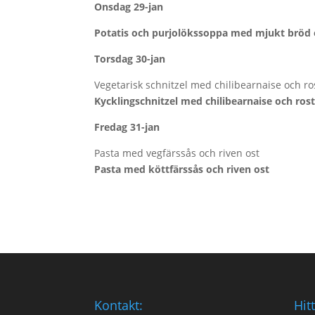
Onsdag 29-jan
Potatis och purjolökssoppa med mjukt bröd 
Torsdag 30-jan
Vegetarisk schnitzel med chilibearnaise och ro
Kycklingschnitzel med chilibearnaise och ros
Fredag 31-jan
Pasta med vegfärssås och riven ost
Pasta med köttfärssås och riven ost
Kontakt:
Hitt