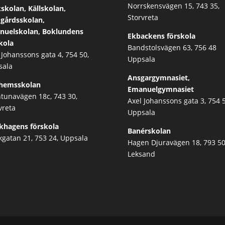
Norrskensvägen 15, 743 35,
skolan, Källskolan,
Storvreta
gårdsskolan,
nuelskolan, Boklundens
Ekbackens förskola
kola
Bandstolsvägen 63, 756 48
 Johanssons gata 4, 754 50,
Uppsala
sala
Ansgargymnasiet,
dhemsskolan
Emanuelgymnasiet
tunavägen 18c, 743 30,
Axel Johanssons gata 3, 754 5
vreta
Uppsala
khagens förskola
Banérskolan
kgatan 21, 753 24, Uppsala
Hagen Djuravägen 18, 793 50
Leksand