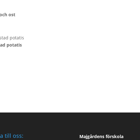
och ost
stad potatis
tad potatis
a till oss:
Majgårdens förskola