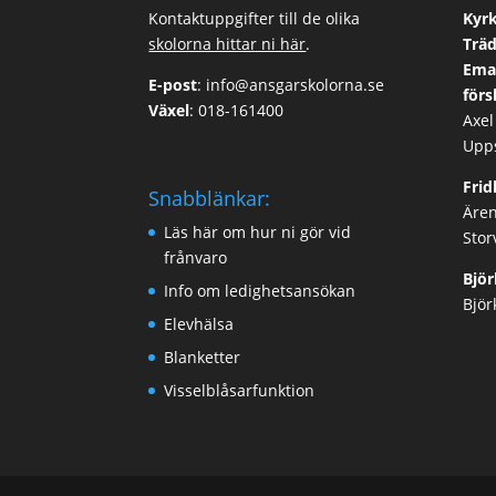
Kontaktuppgifter till de olika
Kyrk
skolorna hittar ni här
.
Träd
Ema
E-post
:
info@ansgarskolorna.se
förs
Växel
:
018-161400
Axel
Upp
Fri
Snabblänkar:
Ären
Läs här om hur ni gör vid
Stor
frånvaro
Björ
Info om ledighetsansökan
Björ
Elevhälsa
Blanketter
Visselblåsarfunktion