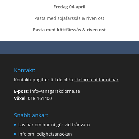
Fredag
04-april
Pasta med sojafärssås & riven ost
Pasta med köttfärssås & riven ost
Kontakt:
Kontaktuppgifter till de olika
skolorna hittar ni här
.
E-post
:
info@ansgarskolorna.se
Växel
:
018-161400
Snabblänkar:
Läs här om hur ni gör vid frånvaro
Info om ledighetsansökan